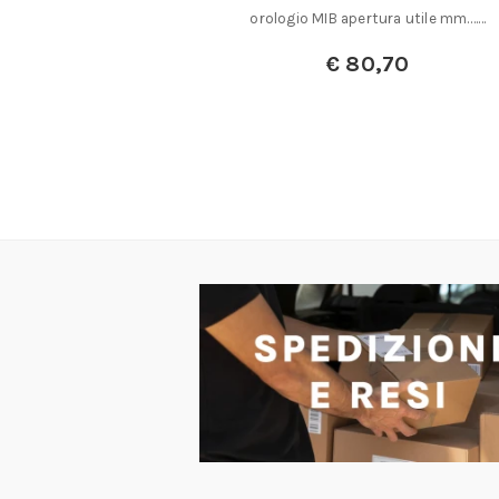
lice per……
orologio MIB apertura utile mm.……
€
80,70
50
00