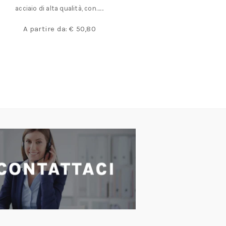
acciaio di alta qualità, con……
A partir
A partire da:
€
50,80