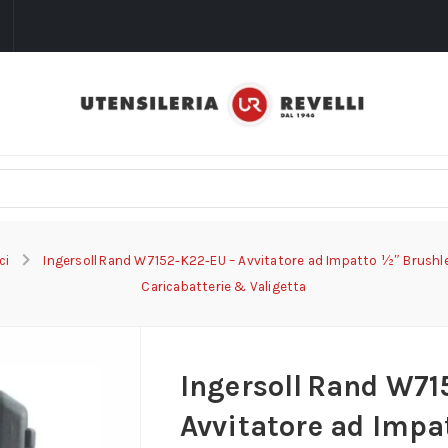
i
ci
Ingersoll Rand W7152‑K22‑EU – Avvitatore ad Impatto ½″ Brushle
Caricabatterie & Valigetta
Ingersoll Rand W71
Avvitatore ad Impa