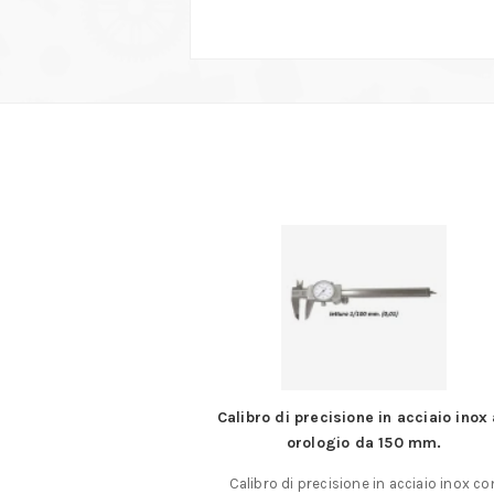
tto per legno da 150
Calibro di precisione in acciaio inox
.
orologio da 150 mm.
ginali PUK per legno 14
Calibro di precisione in acciaio inox co