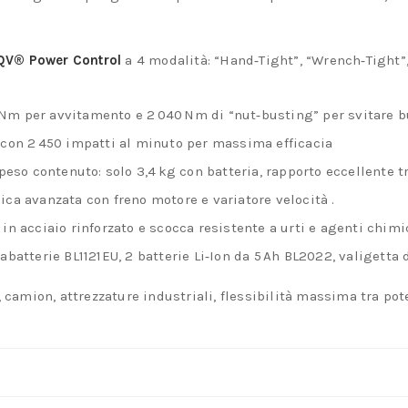
IQV® Power Control
a 4 modalità: “Hand‑Tight”, “Wrench‑Tight”,
60 Nm per avvitamento e 2 040 Nm di “nut‑busting” per svitare b
, con 2 450 impatti al minuto per massima efficacia
eso contenuto: solo 3,4 kg con batteria, rapporto eccellente
nica avanzata con freno motore e variatore velocità
.
o in acciaio rinforzato e scocca resistente a urti e agenti chimi
icabatterie BL1121EU, 2 batterie Li‑Ion da 5 Ah BL2022, valigetta 
, camion, attrezzature industriali, flessibilità massima tra pot