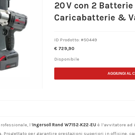
20 V con 2 Batterie
Caricabatterie & V
ID Prodotto: #
50449
€
729,90
Disponibile
AGGIUNGI AL 
rofessionale, l’
Ingersoll Rand W7152‑K22‑EU
è l’avvitatore ad
. Progettato per garantire prestazioni superiori in officine, c