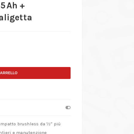
 5 Ah +
aligetta
CARRELLO
 impatto brushless da ½″ più
antieri e manutenzione