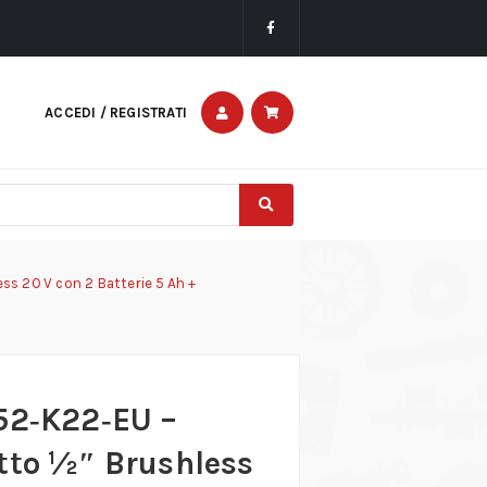
ACCEDI / REGISTRATI
ss 20 V con 2 Batterie 5 Ah +
52‑K22‑EU –
tto ½″ Brushless