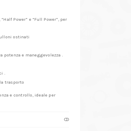
 “Half Power” e “Full Power”, per
ulloni ostinati
 tra potenza e maneggevolezza
.
ci
.
da trasporto
enza e controllo, ideale per