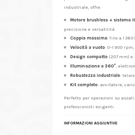
industriale, offre:
Motore brushless + sistema 
precisione e versatilità
Coppia massima
: fino a 1 3
Velocità a vuoto
: 0–1 900 rpm
Design compatto
(207 mm) e p
Illuminazione a 360°
, elettro
Robustezza industriale
: telai
Kit completo
: avvitatore, car
Perfetto per operazioni su assali
professionisti esigenti.
INFORMAZIONI AGGIUNTIVE