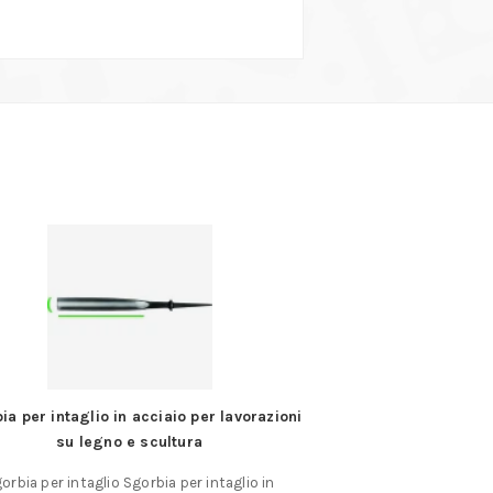
ia per intaglio in acciaio per lavorazioni
Goniometri a
su legno e scultura
Diametro arco da mm
orbia per intaglio Sgorbia per intaglio in
mm. In acci