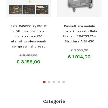
Cassettiera mobile
Cestello estendibile
inox a 7 cassetti Beta
BETA “C20TSS” a
Utensili C04TSS/7 –
cinque scomparti
Struttura AISI 430
VUOTI in acciaio inox
AISI 304 –
€
3.550,00
sterilizzabile
€
1.914,00
€
310,00
€
206,20
Categorie