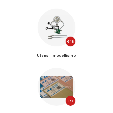
648
Utensili modellismo
171