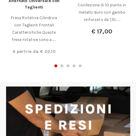
Confezione di 10 punte in
concavo. In acciaio SUPER-
metallo duro con gambo
RAPIDO HSS-E al……
rinforzato da 1,10……
A partire da:
€
132,00
€
17,00