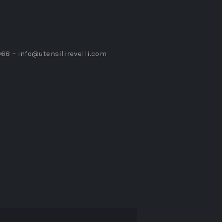
968 –
info@utensilirevelli.com