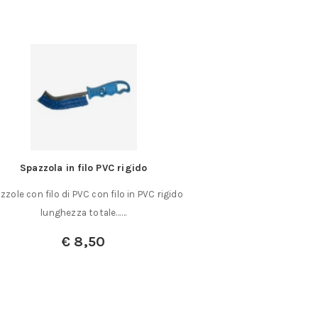
Spazzola in filo PVC rigido
Racc
zzole con filo di PVC con filo in PVC rigido
In ottone stampat
lunghezza totale……
compressa fino
€
8,50
A partir