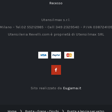
Recesso
Utensilmax s.r.l.
 Milano – Tel.02 55212985 – Cell 349 2329540 – P.IVA 03872410
Utensileria Revelli.com è proprietà di Utensilmax SRL
Sito realizzato da
Eugama.it
Home
Punte – Frese – Dischi
Punte a lancia per vetro