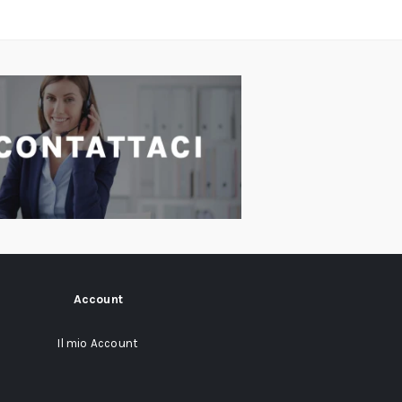
Account
Il mio Account