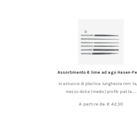
ox per sigillare
Assortimento 6 lime ad ago Hasen-Fe
llare filo per sigilli di
in astuccio di plastica: lunghezza mm. ta
a in……
mezzo dolce (medio) profili: piatta……
a:
€
45,00
A partire da:
€
42,50