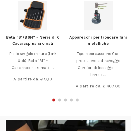
Beta “31/B6N” – Serie di 6
Apparecchi per troncare funi
Cacciaspina cromati
metalliche
Per le singole misure (Link
Tipo a percussione Con
Utili): Beta “31” –
protezione antischegge
Cacciaspina cromati …
Con fori di fissaggio al
banco……
A partire da:
€
9,10
A partire da:
€
407,00