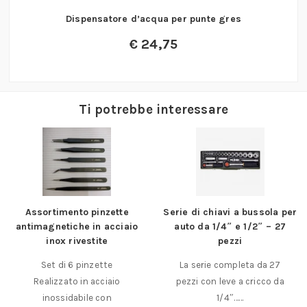
Dispensatore d’acqua per punte gres
€
24,75
Ti potrebbe interessare
Serie di chiavi a bussola per
Pinza per anelli di fermo
auto da 1/4″ e 1/2″ – 27
INTERNI a 90°Gedore
pezzi
Pinze per anelli INTERNI a
La serie completa da 27
90° esecuzione
pezzi con leve a cricco da
PROFESSIONALE MARCA
1/4″……
GEDORE in acciaio……