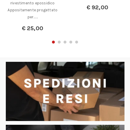
€
92,00
A partire da:
€
27,00