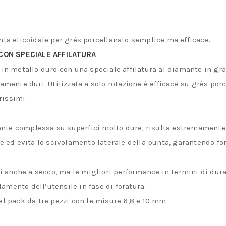
quantità
nta elicoidale per grès porcellanato semplice ma efficace.
CON SPECIALE AFFILATURA
 in metallo duro con una speciale affilatura al diamante in gr
amente duri. Utilizzata a solo rotazione è efficace su grès porc
rissimi.
mente complessa su superfici molto dure, risulta estremamente f
e ed evita lo scivolamento laterale della punta, garantendo for
ori anche a secco, ma le migliori performance in termini di du
mento dell’utensile in fase di foratura.
el pack da tre pezzi con le misure 6,8 e 10 mm.