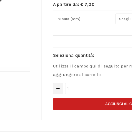
A partire da:
€
7,00
Misura (mm)
Seleziona quantità:
Utilizza il campo qui di seguito per 
aggiungere al carrello.
Punte
per
Gres
AGGIUNGI AL 
–
Krino
Gres+