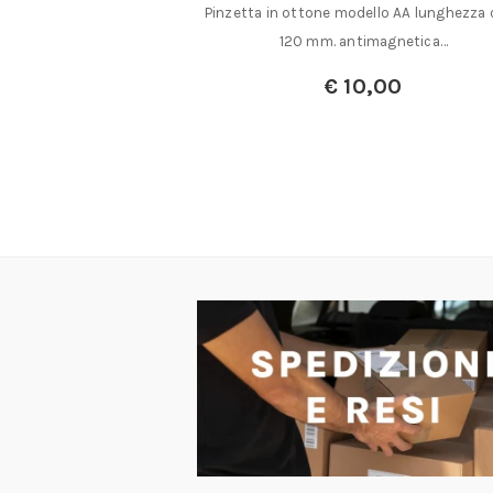
apertura max mm.
Pinzetta in ottone modello AA lunghezza 
astica lunghezza mm.
120 mm. antimagnetica…
€
10,00
a:
€
2,50