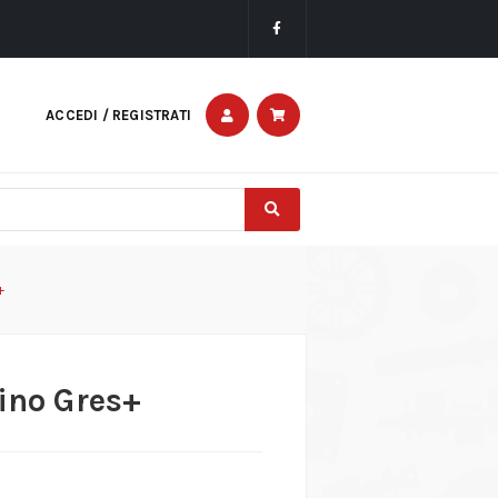
ACCEDI / REGISTRATI
+
rino Gres+