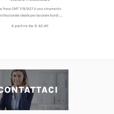
La fresa CMT 7/8/927 è uno strumento
tipo a 9 gradini a
rofessionale ideale per lavorare bordi……
avvita
€
4
A partire da:
€
42,40