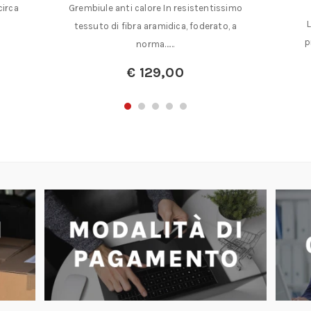
circa
Grembiule anti calore In resistentissimo
tessuto di fibra aramidica, foderato, a
p
norma……
€
129,00