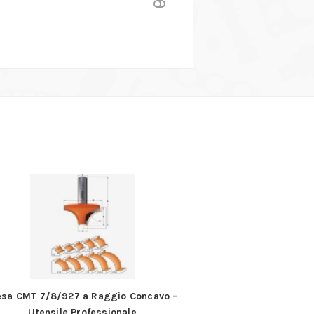
esa CMT 7/8/927 a Raggio Concavo –
Fresa a gradino per
Utensile Professionale