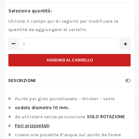
Seleziona quantità:
Utilizza il campo qui di seguito per modificare la
quantità da aggiungere al carrello.
Punte
per
gres
AGGIUNGI AL CARRELLO
porcellanato
quantità
DESCRIZIONE
Punte per gres porcellanato – Klinker – vetro
codolo diametro 10 mm.
da utilizzare senza percussione
SOLO ROTAZIONE
Fori orizzontali
:
creare una pozzetta d’acqua sul punto da forare