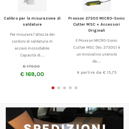
Calibro per la misurazione di
Proxxon 27300 MICRO-Sonic
saldature
Cutter MSC + Accessori
Originali
Per misurare l’altezza dei
Il Proxxon MICRO-Sonic
cordoni di saldature. In
Cutter MSC (No. 27300) è
acciaio inossidabile.
un innovativo utensile
Capacità di……
da……
€
179,00
A partire da:
€
15,75
€
169,00