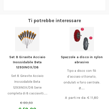
Ti potrebbe interessare
Set 8 Giravite Acciaio
Spazzole a disco in nylon
Inossidabile Beta
abrasivo
1293INOX/D8
Tipo a disco con fili
Set 8 Giravite Acciaio
d’acciaio ottonato,
Inossidabile Beta
ondulati e foro centrale.
1293INOX/D8 Serie
Ø……
completa di 8 cacciaviti……
A partire da:
€
11,80
€
89,50