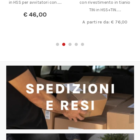
in HSS per avvitatori con……
con rivestimento in tianio
TIN in HSS+TIN……
€
46,00
A partire da:
€
76,00