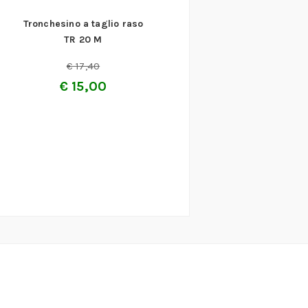
Tronchesino a taglio raso
TR 20 M
€
17,40
€
15,00