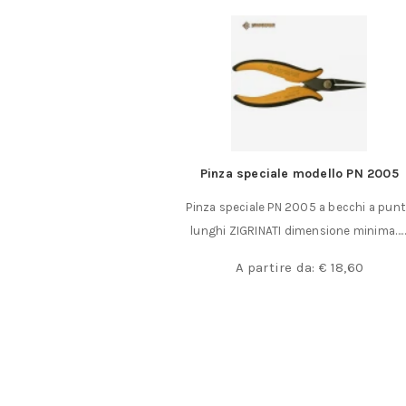
a speciale modello PN 2005
Pinza speciale mode
peciale PN 2005 a becchi a punta
Pinza speciale PN 2015 a be
 ZIGRINATI dimensione minima……
ZIGRINATI dimensio
€
23,0
A partire da:
€
18,60