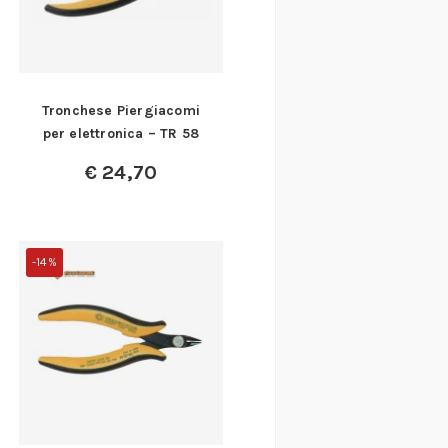
Tronchese Piergiacomi
per elettronica – TR 58
€
24,70
-14%