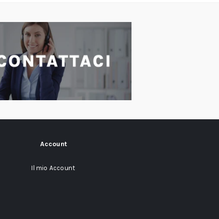
Account
Il mio Account