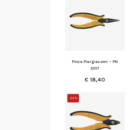
Pinza Piergiacomi – PN
2017
€
18,40
-22%