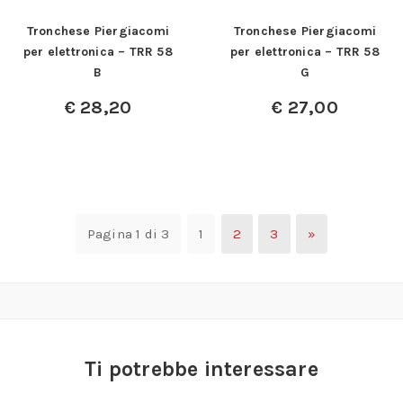
Tronchese Piergiacomi
Tronchese Piergiacomi
per elettronica – TRR 58
per elettronica – TRR 58
B
G
€
28,20
€
27,00
Pagina 1 di 3
1
2
3
»
Ti potrebbe interessare