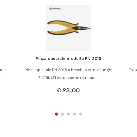
llo PN 2015
Tronchese a taglio raso TR 58 R
cchi a punta lunghi
Tronchese a taglio raso TR 58 R spessore la
ne minima……
3 mm. lunghezza……
0
€
29,50
€
20,00