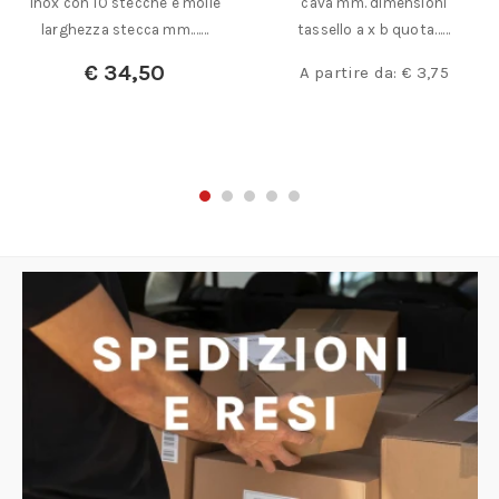
inox con 10 stecche e molle
cava mm. dimensioni
larghezza stecca mm.……
tassello a x b quota……
€
34,50
A partire da:
€
3,75