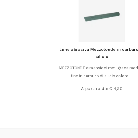
Thermocut 650
Lime abrasiva Mezzotonde in carburo
silicio
ocut 650 lunghezza di
MEZZOTONDE dimensioni mm. grana med
a mm. 400 fino……
fine in carburo di silicio colore……
,50
A partire da:
€
4,50