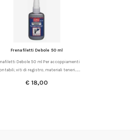
Frenafiletti Debole 50 ml
Set di 3 utensili 10
torn
nafiletti Debole 50 ml Per accoppiamenti
Serie di 3 utensi
ntabili, viti di registro, materiali teneri.……
filettat
€
18,00
€
5