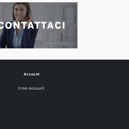
Account
Il mio Account