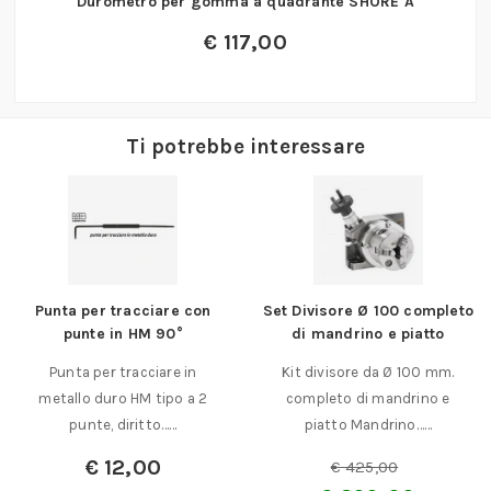
Durometro per gomma a quadrante SHORE A
€
117,00
Ti potrebbe interessare
Set Divisore Ø 100 completo
Martelli da tappezziere
di mandrino e piatto
Martellini da tappezziere
Kit divisore da Ø 100 mm.
peso martello 300 gr. circa
completo di mandrino e
diametro testa mm. in……
piatto Mandrino……
A partire da:
€
48,00
€
425,00