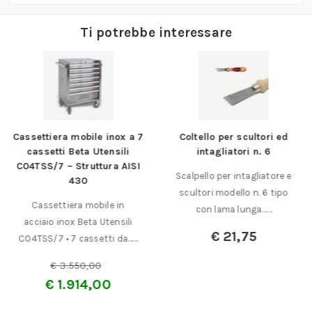
Ti potrebbe interessare
Cassettiera mobile inox a 7
Coltello per scultori ed
cassetti Beta Utensili
intagliatori n. 6
C04TSS/7 – Struttura AISI
Scalpello per intagliatore e
430
scultori modello n. 6 tipo
Cassettiera mobile in
con lama lunga……
acciaio inox Beta Utensili
€
21,75
C04TSS/7 • 7 cassetti da……
€
3.550,00
€
1.914,00