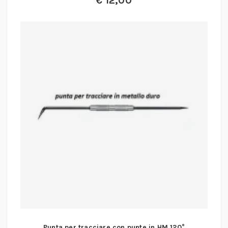
€
12,00
Punta per tracciare con punte in HM 120°