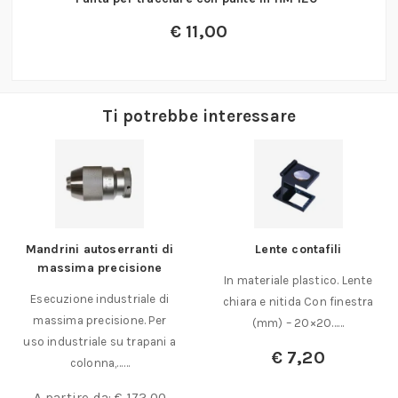
€
11,00
Ti potrebbe interessare
Lente contafili
Adesivo istantaneo modello
43S etile-cianoacrilato
In materiale plastico. Lente
Adesivo istantaneoa base
chiara e nitida Con finestra
di etile cianoacrilato Per il
(mm) – 20×20……
fissaggio istantaneo e
€
7,20
strutturale……
A partire da:
€
18,90