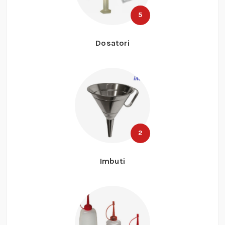
5
Dosatori
2
Imbuti