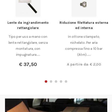
Lente da ingrandimento
Riduzione filettatura esterna
rettangolare
ed interna
Tipo per uso a mano con
In ottone stampato,
lente rettangolare, senza
nichelato. Per aria
montatura, con
compressa fino a 10 bar
impugnatura……
(Atm).……
€
37,50
A partire da:
€
2,00