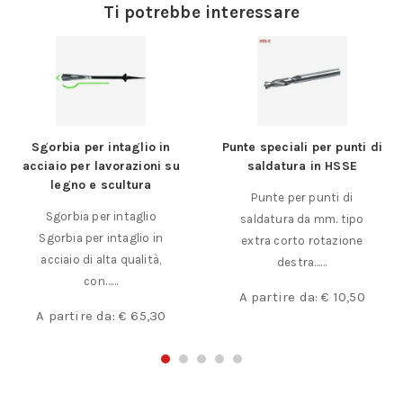
Ti potrebbe interessare
Punte speciali per punti di
Giravite a lame
saldatura in HSSE
intercambiabili
Punte per punti di
Nuova linea professionale
saldatura da mm. tipo
adatta anche per ottica ed
extra corto rotazione
elettronica. Corpo in
destra……
alluminio,……
€
18,00
A partire da:
€
10,50