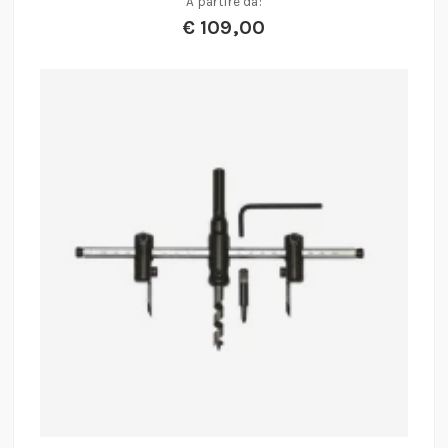
A partire da:
€
109,00