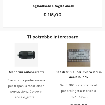
Tagliadischi e taglia anelli
€
115,00
Ti potrebbe interessare
Set di 180 super micro viti in
Nuova lampada frontale a
acciaio inox
led a batteria
Set di 180 super micro viti
Tipo da posizionare sul
per orologeria in acciaio
capo o da applicare sul
inox il set……
berretto o sull’elmetto,……