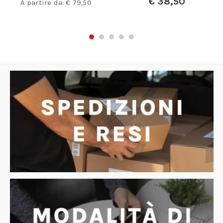
€
38,50
€
76,40