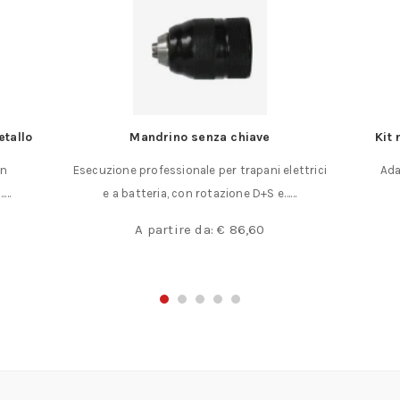
etallo
Mandrino senza chiave
Kit 
on
Esecuzione professionale per trapani elettrici
Ada
……
e a batteria, con rotazione D+S e……
A partire da:
€
86,60