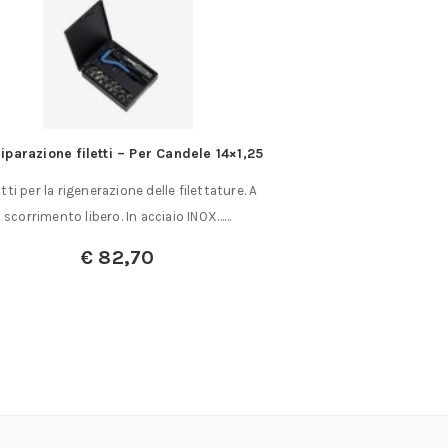
riparazione filetti – Per Candele 14×1,25
Divisore di pr
tti per la rigenerazione delle filettature. A
Divisore di preci
scorrimento libero. In acciaio INOX……
Diametro piatto
€
82,70
€
4
€
3