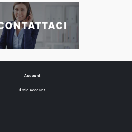
Account
Il mio Account