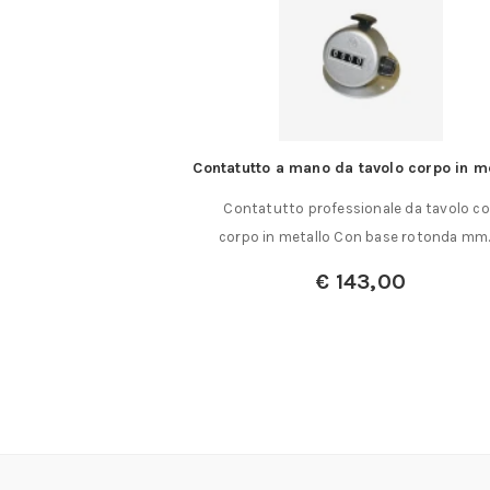
tagliente laterale
Contatutto a mano da tavolo corpo in m
hi piatti e tronchese
Contatutto professionale da tavolo c
tale mm. capacità……
corpo in metallo Con base rotonda mm
€
143,00
a:
€
29,75