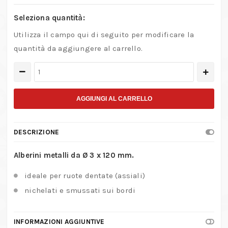
Seleziona quantità:
Utilizza il campo qui di seguito per modificare la
quantità da aggiungere al carrello.
Alberini
metallici
da
AGGIUNGI AL CARRELLO
Ø
3
DESCRIZIONE
x
120
Alberini metalli da Ø 3 x 120 mm.
mm.
ideale per ruote dentate (assiali)
quantità
nichelati e smussati sui bordi
INFORMAZIONI AGGIUNTIVE