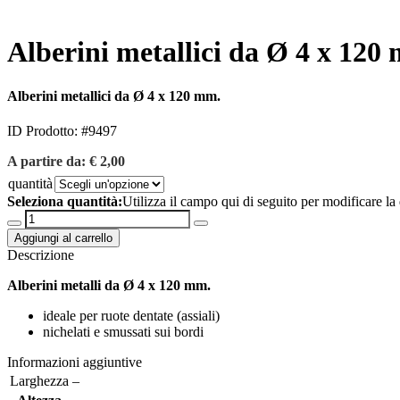
Alberini metallici da Ø 4 x 120
Alberini metallici da Ø 4 x 120 mm.
ID Prodotto: #
9497
A partire da:
€
2,00
quantità
Seleziona quantità:
Utilizza il campo qui di seguito per modificare la 
Alberini
metallici
Aggiungi al carrello
da
Descrizione
Ø
4
Alberini metalli da Ø 4 x 120 mm.
x
120
ideale per ruote dentate (assiali)
mm.
nichelati e smussati sui bordi
quantità
Informazioni aggiuntive
Larghezza
–