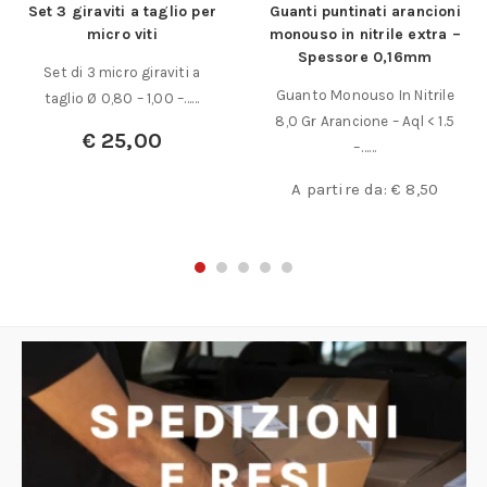
Set 3 giraviti a taglio per
Guanti puntinati arancioni
micro viti
monouso in nitrile extra –
Spessore 0,16mm
Set di 3 micro giraviti a
Guanto Monouso In Nitrile
taglio Ø 0,80 – 1,00 –……
8,0 Gr Arancione – Aql < 1.5
€
25,00
–……
A partire da:
€
8,50