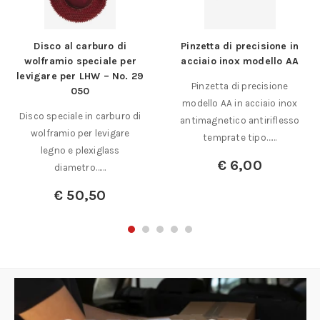
Disco al carburo di
Pinzetta di precisione in
wolframio speciale per
acciaio inox modello AA
levigare per LHW – No. 29
Pinzetta di precisione
050
modello AA in acciaio inox
Disco speciale in carburo di
antimagnetico antiriflesso
wolframio per levigare
temprate tipo……
legno e plexiglass
€
6,00
diametro……
€
50,50