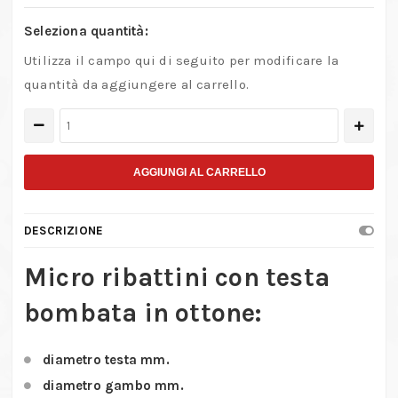
Seleziona quantità:
Utilizza il campo qui di seguito per modificare la
quantità da aggiungere al carrello.
Micro
ribattini
a
AGGIUNGI AL CARRELLO
testa
bombata
DESCRIZIONE
in
ottone
Micro ribattini con testa
quantità
bombata in ottone:
diametro testa mm.
diametro gambo mm.