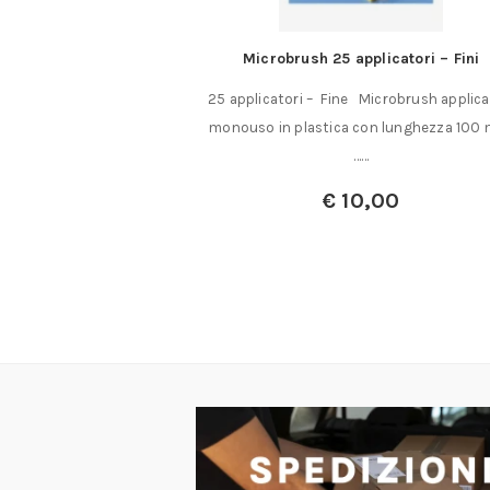
.701 – Giunzioni
Microbrush 25 applicatori – Fini
2 mm o 12,7 mm – 2
25 applicatori – Fine Microbrush applica
ti HW
monouso in plastica con lunghezza 100
8/955.701 è stato
……
a creazione……
€
10,00
:
€
145,00