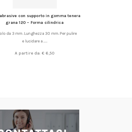
abrasive con supporto in gomma tenera
Morsetto a man
grana 120 – Forma cilindrica
Morsetto a mano con
olo da 3 mm. Lunghezza 30 mm. Per pulire
mm ape
e lucidare a……
€
4
A partire da:
€
6,50