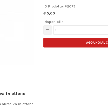
ID Prodotto: #
2075
€
5,00
Disponibile
2
punte
di
AGGIUNGI AL 
ricambio
per
penna
abrasiva
in
ottone
quantità
va in ottone
 abrasiva in ottone.