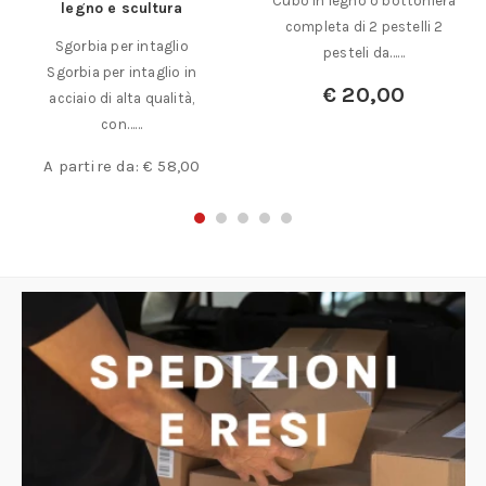
Cubo in legno o bottoniera
legno e scultura
completa di 2 pestelli 2
Sgorbia per intaglio
pesteli da……
Sgorbia per intaglio in
€
20,00
acciaio di alta qualità,
con……
A partire da:
€
58,00