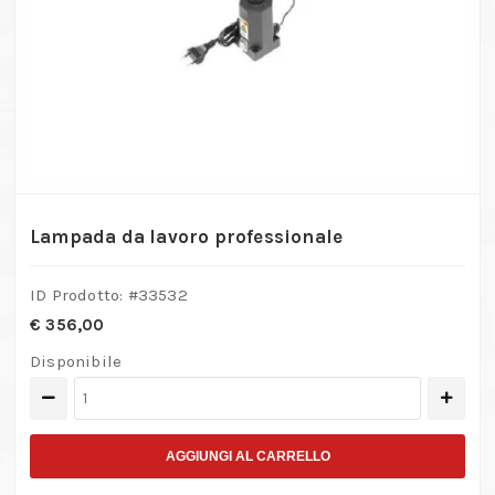
Lampada da lavoro professionale
ID Prodotto: #
33532
€
356,00
Disponibile
Lampada
da
lavoro
AGGIUNGI AL CARRELLO
professionale