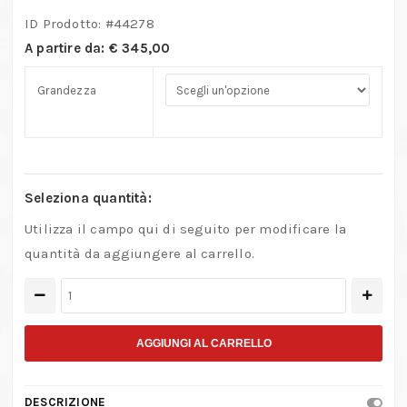
ID Prodotto: #
44278
A partire da:
€
345,00
Grandezza
Seleziona quantità:
Utilizza il campo qui di seguito per modificare la
quantità da aggiungere al carrello.
Apparecchi
per
maschiare
AGGIUNGI AL CARRELLO
compensati
a
DESCRIZIONE