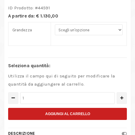
ID Prodotto: #
44591
A partire da:
€
1.130,00
Grandezza
Seleziona quantità:
Utilizza il campo qui di seguito per modificare la
quantità da aggiungere al carrello.
Apparecchio
per
maschiare
AGGIUNGI AL CARRELLO
a
frizione
DESCRIZIONE