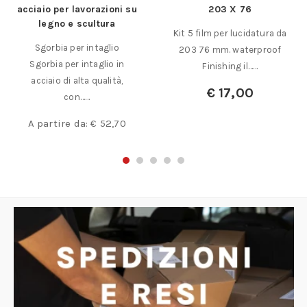
acciaio per lavorazioni su
203 X 76
legno e scultura
Kit 5 film per lucidatura da
Sgorbia per intaglio
203 76 mm. waterproof
Sgorbia per intaglio in
Finishing il……
acciaio di alta qualità,
€
17,00
con……
A partire da:
€
52,70