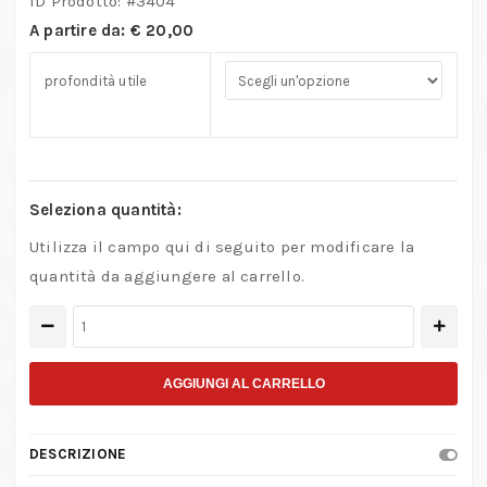
ID Prodotto: #
3404
A partire da:
€
20,00
profondità utile
Seleziona quantità:
Utilizza il campo qui di seguito per modificare la
quantità da aggiungere al carrello.
Archetti
per
orafi
AGGIUNGI AL CARRELLO
e
meccanica
DESCRIZIONE
fine