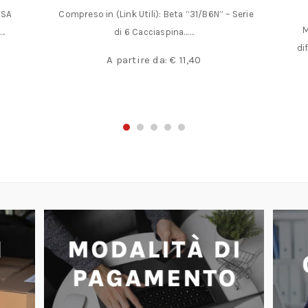
Teste Colore Nero e Bianco
Serie
Co
Mazzuole combinate anche con teste di
differente materiale, intercambiabili. Corpo
portateste formato……
A partire da:
€
40,20