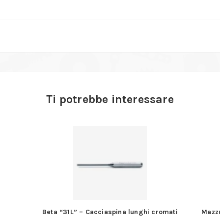
Ti potrebbe interessare
ati
Mazzuole a teste intercambiabili combinate –