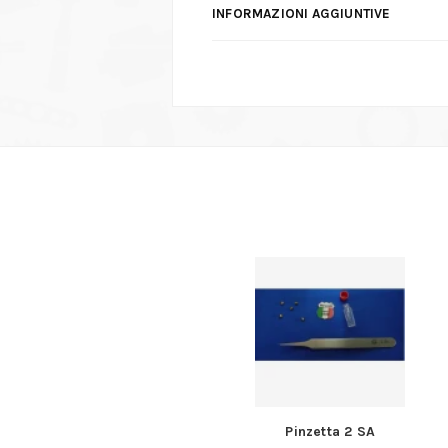
INFORMAZIONI AGGIUNTIVE
 2 SA
Beta “31L” – Cacciaspina lunghi crom