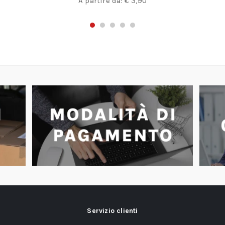
A partire da:
€
3,90
Servizio clienti