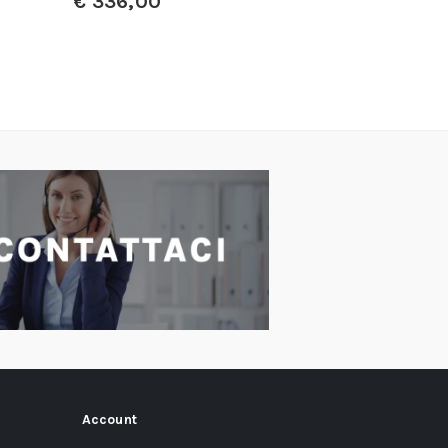
€
336,00
€
Account