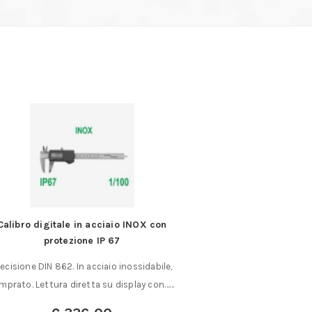
Calibro digitale in acciaio INOX con
Spazzolino a COPPA 
protezione IP 67
extra
ecisione DIN 862. In acciaio inossidabile,
Spazzolino a coppa 
mprato. Lettura diretta su display con……
extra mor