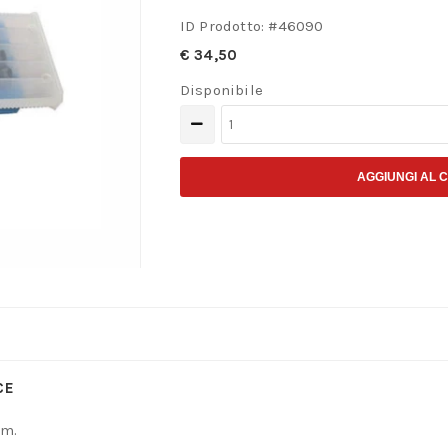
ID Prodotto: #
46090
€
34,50
Disponibile
Assortimento
di
3
AGGIUNGI AL 
giraviti
a
croce
PH
quantità
CE
mm.