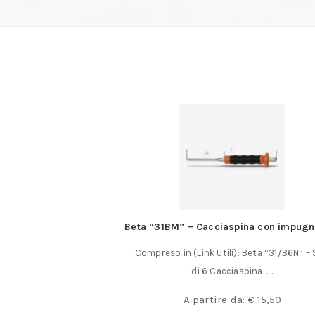
a 100 x 15 mm.
Beta “31BM” – Cacciaspina con impugn
00 x 15 mm. Per la
Compreso in (Link Utili): Beta “31/B6N” – 
ra a……
di 6 Cacciaspina……
50
A partire da:
€
15,50