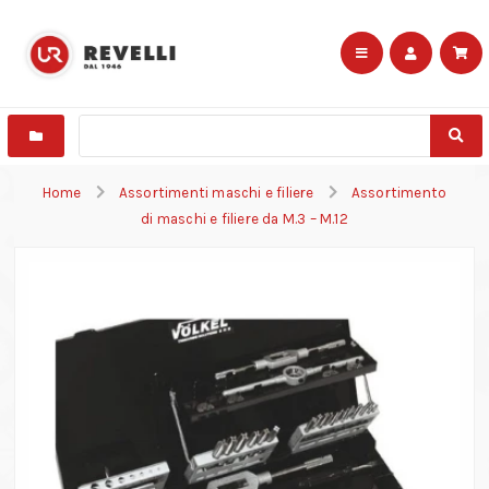
Home
Assortimenti maschi e filiere
Assortimento
di maschi e filiere da M.3 – M.12