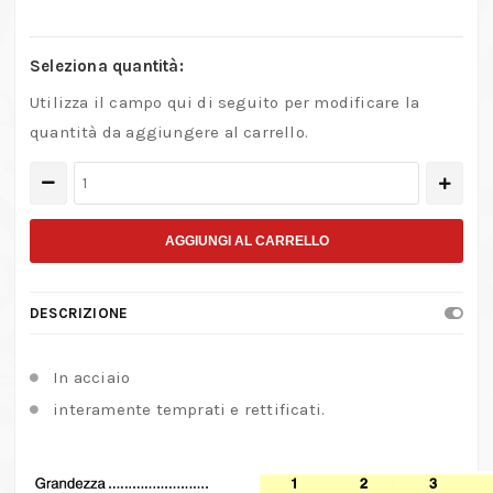
Seleziona quantità:
Utilizza il campo qui di seguito per modificare la
quantità da aggiungere al carrello.
Attacco
per
mandrini
AGGIUNGI AL CARRELLO
con
foro
DESCRIZIONE
attacco
Jacobs
In acciaio
UNI
interamente temprati e rettificati.
5887-
66
quantità