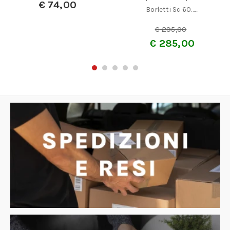
€
74,00
Borletti Sc 60……
€
295,00
€
285,00