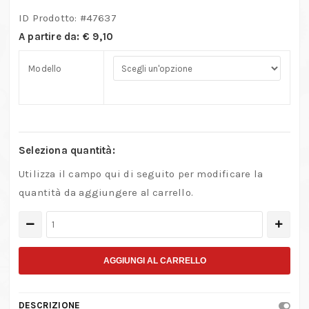
ID Prodotto: #
47637
A partire da:
€
9,10
Modello
Seleziona quantità:
Utilizza il campo qui di seguito per modificare la
quantità da aggiungere al carrello.
Beta
"31/B6N-
LSE"
AGGIUNGI AL CARRELLO
–
Serie
DESCRIZIONE