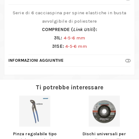
di
cacciaspina
Serie di 6 cacciaspina per spine elastiche in busta
cromati
avvolgibile di poliestere
quantità
COMPRENDE (
Link Utili
):
31L:
4-5-6 mm
31SE:
4-5-6 mm
INFORMAZIONI AGGIUNTIVE
Ti potrebbe interessare
Pinza regolabile tipo
Dischi universali per