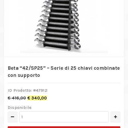
Beta “42/SP25” – Serie di 25 chiavi combinate
con supporto
ID Prodotto: #
47912
€
416,00
€
340,00
Disponibile
Beta
"42/SP25"