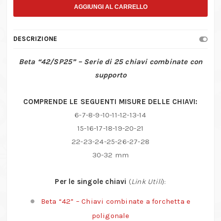
–
AGGIUNGI AL CARRELLO
Serie
di
DESCRIZIONE
25
chiavi
Beta “42/SP25” – Serie di 25 chiavi combinate con
combinate
supporto
con
supporto
COMPRENDE LE SEGUENTI MISURE DELLE CHIAVI:
quantità
6-7-8-9-10-11-12-13-14
15-16-17-18-19-20-21
22-23-24-25-26-27-28
30-32 mm
Per le singole chiavi
(
Link Utili
):
Beta “42” – Chiavi combinate a forchetta e
poligonale