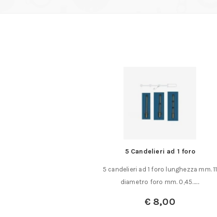
delieri ad 1 foro
Rotoli tela MICRO MESH da
ad 1 foro lunghezza mm. 11
Rotoli tela abrasiva MICR
ro foro mm. 0,45……
Dimensioni rotolo mm. 153 x 350
Levigatura e……
€
8,00
A partire da:
€
141,0