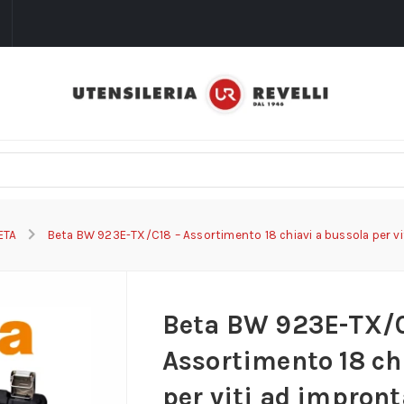
i
ETA
Beta BW 923E-TX/C18 – Assortimento 18 chiavi a bussola per v
Beta BW 923E-TX/C
Assortimento 18 ch
per viti ad impron