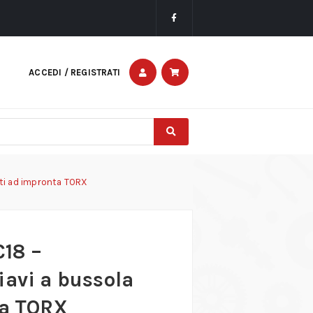
ACCEDI / REGISTRATI
iti ad impronta TORX
18 –
iavi a bussola
ta TORX