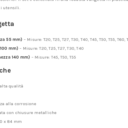
per
i utensili.
viti
ad
getta
impronta
TORX
zza 55 mm)
– Misure:
T20, T25, T27, T30, T40, T45, T50, T55, T60, 
quantità
a 100 mm)
– Misure:
T20, T25, T27, T30, T40
ghezza 140 mm)
– Misure:
T45, T50, T55
iche
alta qualità
za alla corrosione
ata con chiusure metalliche
210 x 84 mm