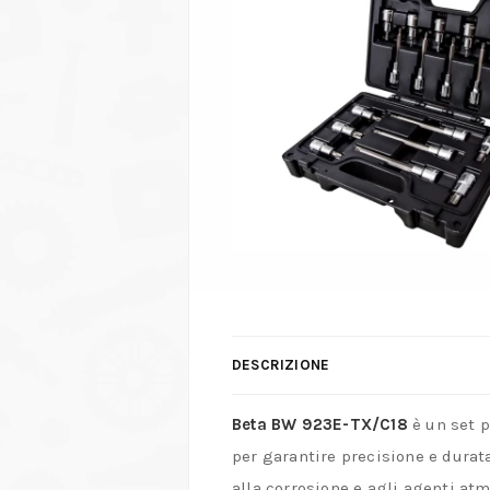
DESCRIZIONE
Beta BW 923E-TX/C18
è un set p
per garantire precisione e durat
alla corrosione e agli agenti atm