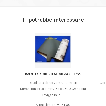
Ti potrebbe interessare
 3,0 mt.
Cesoia multiuso
O-MESH
Cesoia Multiuso per tagli universali Adatte per
0 Grane fini
il taglio diritto ed inclinato……
€
36,50
0