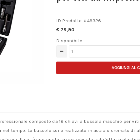
ID Prodotto: #
49326
€
79,90
Disponibile
Beta
BW
923E-
AGGIUNGI AL 
TX/C18
–
Assortimento
18
chiavi
rofessionale composto da 18 chiavi a bussola maschio per viti
a
a nel tempo.
Le bussole sono realizzate in acciaio cromato di al
bussola
osferici.
Il set è contenuto in una robusta valigetta in plastic