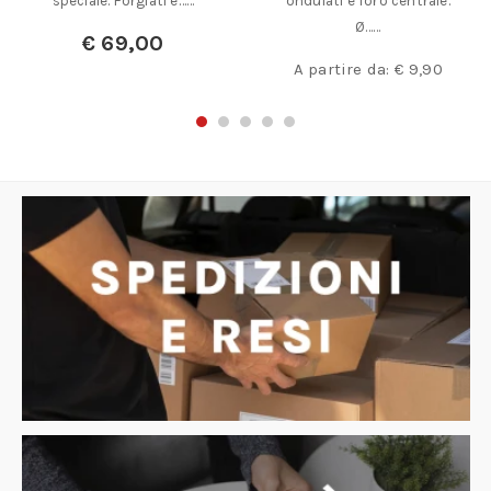
speciale. Forgiati e……
ondulati e foro centrale.
Ø……
€
69,00
A partire da:
€
9,90