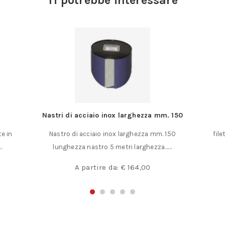
o inox larghezza mm. 150
Dado con rondella
io inox larghezza mm. 150
filetto M. altezza x apertura chiav
tro 5 metri larghezza……
diametro rondella……
ire da:
€
164,00
A partire da:
€
2,50