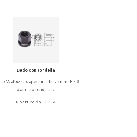
Tagliatubi a cesoia
e mm. H x S
Tagliatubi tipo a cesoia taglia senza
schiacciare tubetti di rame ed ottone……
€
27,90