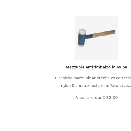
Mazzuole antirimbalzo in nylon
Nastri di acciai
lassiche mazzuole antirimbalzo con teste in
Nastro di accia
nylon Diametro testa mm. Peso circa……
lunghezza nas
A partire da:
€
33,00
A part