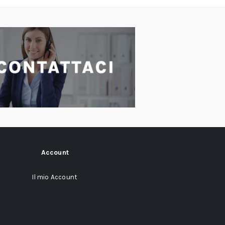
Account
Il mio Account