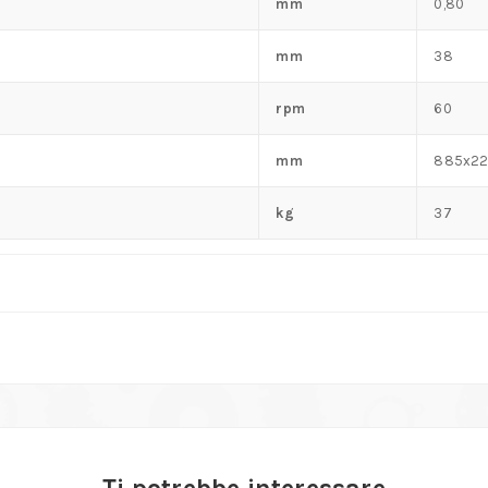
mm
0,80
mm
38
rpm
60
mm
885x22
kg
37
Ti potrebbe interessare