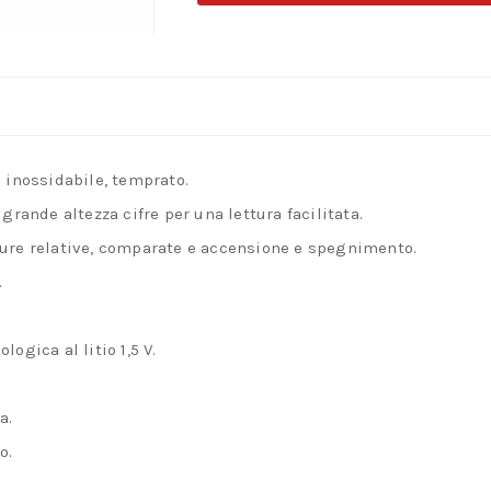
digitale
in
acciaio
inox
con
lettura
o inossidabile, temprato.
ventesimale
grande altezza cifre per una lettura facilitata.
1/20
sure relative, comparate e accensione e spegnimento.
mm
.
quantità
ogica al litio 1,5 V.
a.
o.