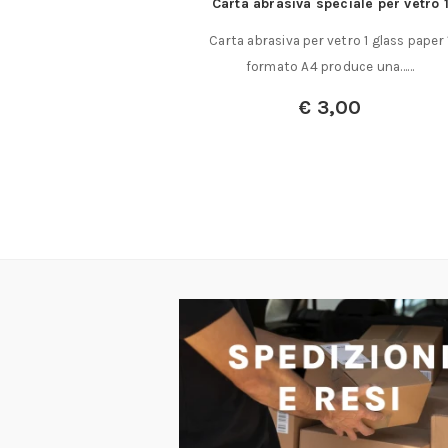
i in metallo duro
Carta abrasiva speciale per vetro 
I IN METALLO DURO
Carta abrasiva per vetro 1 glass paper 
AL (OSSIDO……
formato A4 produce una……
€
3,00
a:
€
26,00