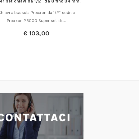
er set chiavi da 1/2″ da 8 fino 34 mm.
Siringhe a pression
a
Chiavi a bussola Proxxon da 1/2″ codice
Tipo a pressione, sis
Proxxon 23000 Super set di……
completo di 
€
103,00
A parti