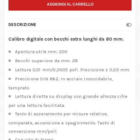
con
AGGIUNGI AL CARRELLO
becchi
extra
DESCRIZIONE
lunghi
da
Calibro digitale con becchi extra lunghi da 80 mm.
80
Apertura utile mm. 200
mm.
Becchi superiore da mm. 28
quantità
Lettura 0,01 mm/0,0005 poll. Precisione ± 0,03 mm.
Precisione DIN 862. In acciaio inossidabile,
temprato.
Lettura diretta su display con grande altezza cifre
per una lettura facilitata.
Tasto di azzeramento per misure relative,
comparate, accensione e spegnimento. Tasto di
conversione mm/poll.
Con vite di fermo.