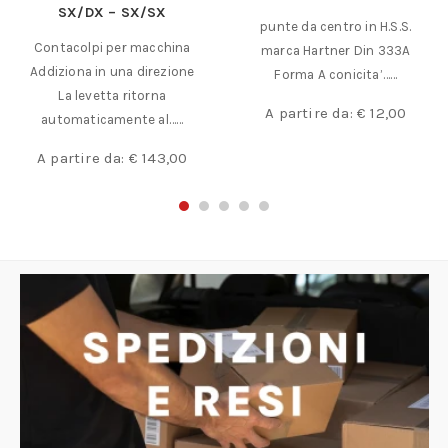
SX/DX – SX/SX
punte da centro in H.S.S.
Contacolpi per macchina
marca Hartner Din 333A
Addiziona in una direzione
Forma A conicita’……
La levetta ritorna
A partire da:
€
12,00
automaticamente al……
A partire da:
€
143,00