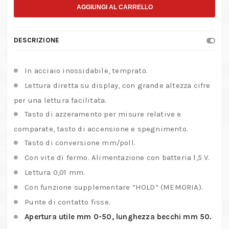
per
AGGIUNGI AL CARRELLO
dischi
freno
DESCRIZIONE
in
acciaio
In acciaio inossidabile, temprato.
inox
Lettura diretta su display, con grande altezza cifre
con
per una lettura facilitata.
lettura
Tasto di azzeramento per misure relative e
0,01
mm
comparate, tasto di accensione e spegnimento.
e
Tasto di conversione mm/poll.
funzione
Con vite di fermo. Alimentazione con batteria 1,5 V.
HOLD
Lettura 0,01 mm.
quantità
Con funzione supplementare “HOLD” (MEMORIA).
Punte di contatto fisse.
Apertura utile mm 0-50, lunghezza becchi mm 50.