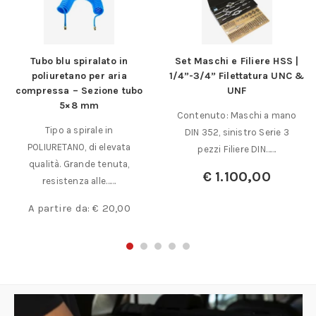
Tubo blu spiralato in
Set Maschi e Filiere HSS |
poliuretano per aria
1/4”-3/4” Filettatura UNC &
compressa – Sezione tubo
UNF
5×8 mm
Contenuto: Maschi a mano
Tipo a spirale in
DIN 352, sinistro Serie 3
POLIURETANO, di elevata
pezzi Filiere DIN……
qualità. Grande tenuta,
€
1.100,00
resistenza alle……
A partire da:
€
20,00