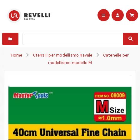
Home
Utensili per modellismo navale
Catenelle per
modellismo modello M