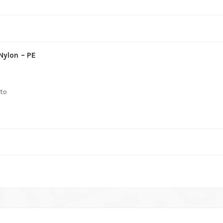
canaline
tonde
quantità
 Nylon – PE
ato