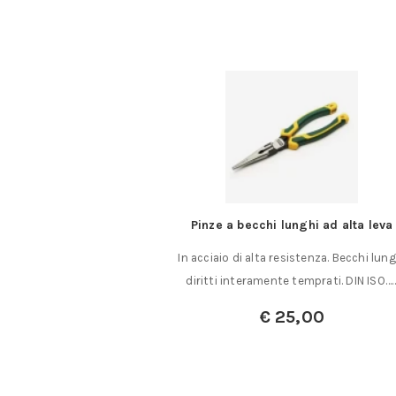
i HM – Codolo da 8 mm.
Pinze a becchi lunghi ad alta leva
CORTA
In acciaio di alta resistenza. Becchi lung
i per canali CODOLO DA
diritti interamente temprati. DIN ISO…
 CORTA……
€
25,00
a:
€
29,00