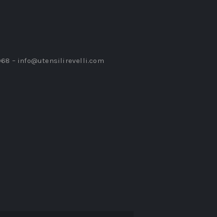
968 –
info@utensilirevelli.com