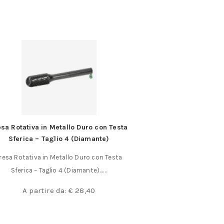
esa Rotativa in Metallo Duro con Testa
Nastri di acciaio 
Sferica – Taglio 4 (Diamante)
Nastro di acciaio 
resa Rotativa in Metallo Duro con Testa
lunghezza singo
Sferica – Taglio 4 (Diamante)……
A partir
A partire da:
€
28,40