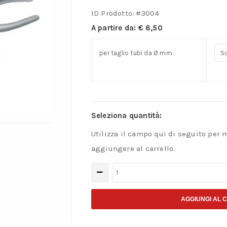
ID Prodotto: #
3004
A partire da:
€
6,50
per taglio tubi da Ø mm.
Seleziona quantità:
Utilizza il campo qui di seguito per 
aggiungere al carrello.
Cesoia
per
tubi
AGGIUNGI AL 
plastica