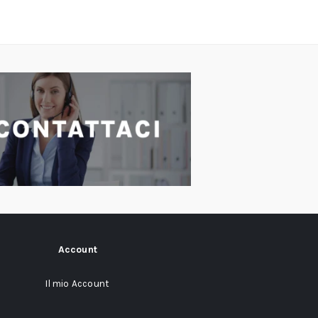
Account
Il mio Account