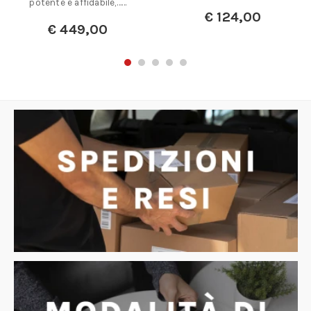
potente e affidabile,……
€
124,00
€
449,00