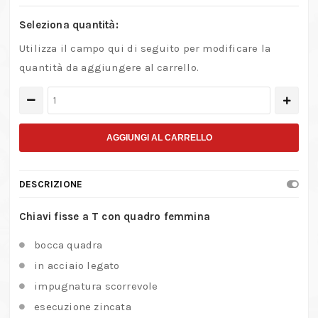
Seleziona quantità:
Utilizza il campo qui di seguito per modificare la
quantità da aggiungere al carrello.
Chiavi
fisse
a
AGGIUNGI AL CARRELLO
T
con
DESCRIZIONE
quadro
femmina
Chiavi fisse a T con quadro femmina
quantità
bocca quadra
in acciaio legato
impugnatura scorrevole
esecuzione zincata