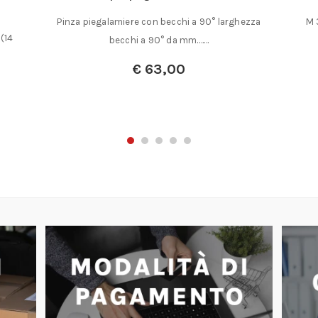
Pinza piegalamiere con becchi a 90° larghezza
M 
(14
becchi a 90° da mm.……
€
63,00