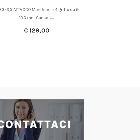
33×3,5 ATTACCO Mandrino a 4 griffe da Ø
Micro profilatrice 
100 mm Campo……
Per profilare, esegu
te
€
129,00
€
2