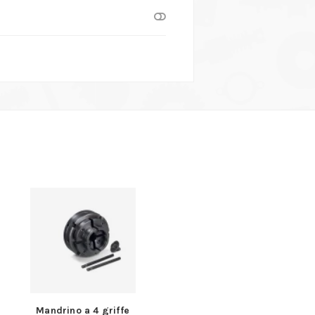
Mandrino a 4 griffe
Micro profilatrice 