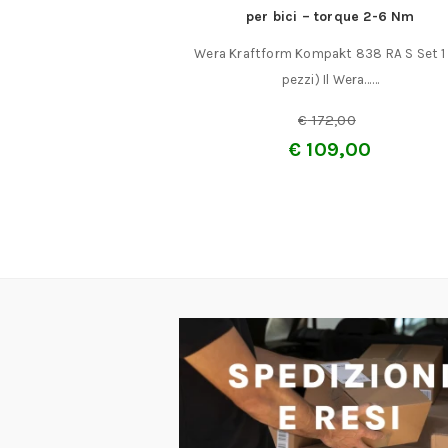
per bici – torque 2-6 Nm
 gr.180 per levigatrice
Wera Kraftform Kompakt 838 RA S Set 1 
3 codice……
pezzi) Il Wera……
a:
€
6,75
€
172,00
€
109,00