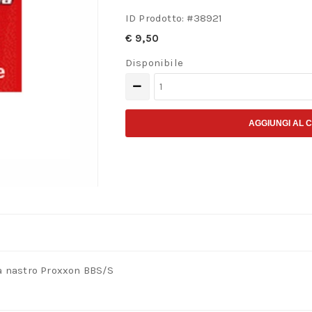
ID Prodotto: #
38921
€
9,50
Disponibile
Cinghia
dentata
per
AGGIUNGI AL 
levigatrice
BBS/S
quantità
 a nastro Proxxon BBS/S