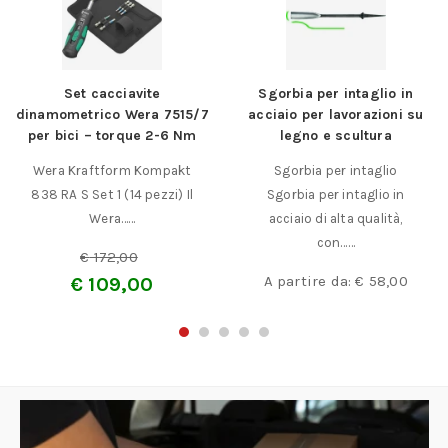
Set cacciavite
Sgorbia per intaglio in
dinamometrico Wera 7515/7
acciaio per lavorazioni su
per bici – torque 2-6 Nm
legno e scultura
Wera Kraftform Kompakt
Sgorbia per intaglio
838 RA S Set 1 (14 pezzi) Il
Sgorbia per intaglio in
Wera……
acciaio di alta qualità,
con……
€
172,00
A partire da:
€
58,00
€
109,00