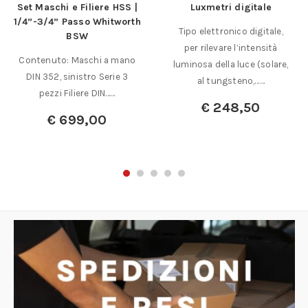
Set Maschi e Filiere HSS |
Luxmetri digitale
1/4”-3/4” Passo Whitworth
Tipo elettronico digitale,
BSW
per rilevare l’intensità
Contenuto: Maschi a mano
luminosa della luce (solare,
DIN 352, sinistro Serie 3
al tungsteno,……
pezzi Filiere DIN……
€
248,50
€
699,00