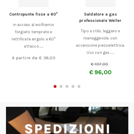
Contropunte fisse a 60°
Saldatore a gas
professionale Weller
in acciaio al wolframio
Tipo a stilo, leggero e
forgiato temprate e
maneggevole, con
rettificate angolo a 60°
accensione piezoelettrica.
attacco……
Uso con gas……
A partire da:
€
36,00
€
107,00
€
96,00