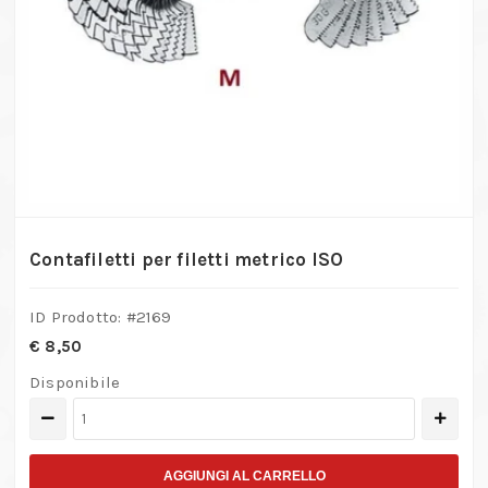
Contafiletti per filetti metrico ISO
ID Prodotto: #
2169
€
8,50
Disponibile
Contafiletti
per
filetti
AGGIUNGI AL CARRELLO